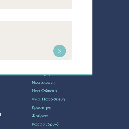
ΔΗΜΟΤΙΚΑ ΔΙΑΜΕΡΙΣΜΑΤΑ
Κασσάνδρεια
Άφυτος
Καλάνδρα
Καλλιθέα
Πευκοχώρι
Νέα Σκιώνη
Νέα Φώκαια
Αγία Παρασκευή
Κρυοπηγή
Ν
Φούρκα
Κασσανδρινό