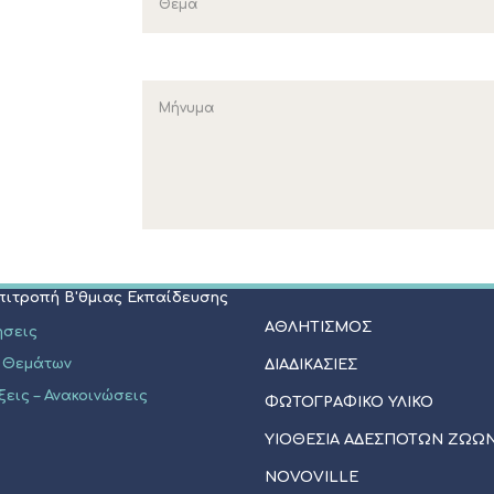
ΠΟΛΙΤΙΣΜΟΣ
Επιτροπή Α'θμιας Εκπαίδευσης
Μνημεία - Αξιοθέατα
Φεστιβάλ Κασσάνδρας
ήσεις
Πολιτιστικοί Σύλλογοι
 Θεμάτων
Εκκλησίες - Ξωκλήσια
ξεις - Ανακοινώσεις
Events
Επιτροπή Β'θμιας Εκπαίδευσης
ΑΘΛΗΤΙΣΜΟΣ
ήσεις
 Θεμάτων
ΔΙΑΔΙΚΑΣΙΕΣ
ξεις – Ανακοινώσεις
ΦΩΤΟΓΡΑΦΙΚΟ ΥΛΙΚΟ
ΥΙΟΘΕΣΊΑ ΑΔΈΣΠΟΤΩΝ ΖΏΩ
NOVOVILLE