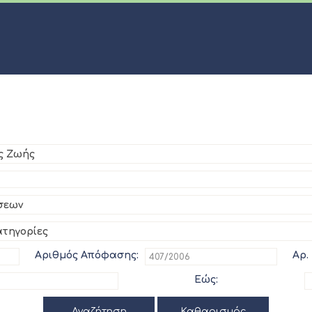
ς Ζωής
σεων
ατηγορίες
Αριθμός Απόφασης:
Αρ.
Εώς:
Αναζήτηση
Καθαρισμός