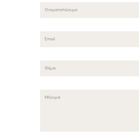
ΠΟΛΙΤΙΣΜΟΣ
Επιτροπή Α'θμιας Εκπαίδευσης
Μνημεία - Αξιοθέατα
Φεστιβάλ Κασσάνδρας
ήσεις
Πολιτιστικοί Σύλλογοι
 Θεμάτων
Εκκλησίες - Ξωκλήσια
ξεις - Ανακοινώσεις