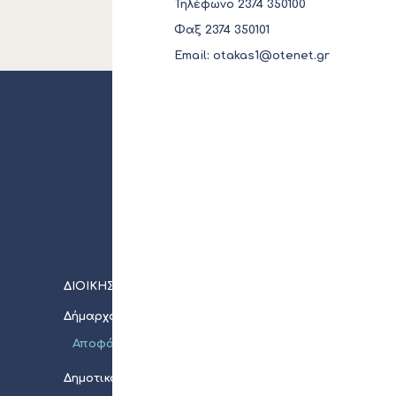
Τηλέφωνο 2374 350100
Φαξ 2374 350101
Email:
otakas1@otenet.gr
ΔΙΟΙΚΗΣΗ
ΝΠΔΔ
Δήμαρχος
Σχολική 
Αποφάσεις
Προσκλ
Πίνακες
Δημοτικό Συμβούλιο
Διακηρύ