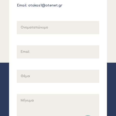
Email:
otakas1@otenet.gr