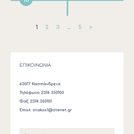
1
2
3
…
5
>
ΕΠΙΚΟΙΝΩΝΙΑ
63077 Κασσάνδρεια
Τηλέφωνο 2374 350100
Φαξ 2374 350101
Email:
otakas1@otenet.gr