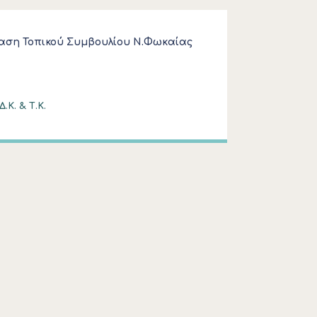
αση Τοπικού Συμβουλίου Ν.Φωκαίας
.Κ. & Τ.Κ.