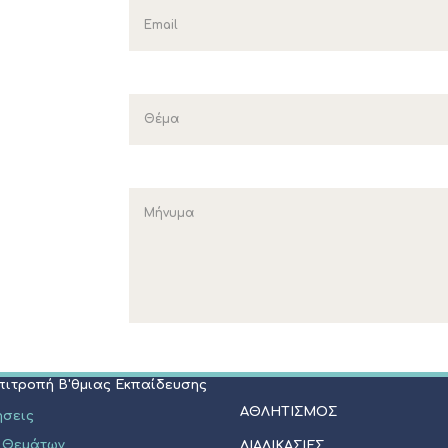
ΠΟΛΙΤΙΣΜΟΣ
Επιτροπή Α'θμιας Εκπαίδευσης
Μνημεία - Αξιοθέατα
Φεστιβάλ Κασσάνδρας
ήσεις
Πολιτιστικοί Σύλλογοι
 Θεμάτων
Εκκλησίες - Ξωκλήσια
ξεις - Ανακοινώσεις
Events
Επιτροπή Β'θμιας Εκπαίδευσης
ΑΘΛΗΤΙΣΜΟΣ
ήσεις
 Θεμάτων
ΔΙΑΔΙΚΑΣΙΕΣ