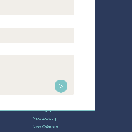
ΔΗΜΟΤΙΚΑ ΔΙΑΜΕΡΙΣΜΑΤΑ
Κασσάνδρεια
Άφυτος
Καλάνδρα
Καλλιθέα
Πευκοχώρι
Νέα Σκιώνη
Νέα Φώκαια