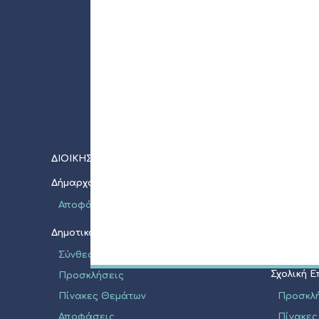
ΔΙΟΙΚΗΣΗ
ΝΠΔΔ
Δήμαρχος
Σχολική 
Αποφάσεις
Προσκλ
Πίνακες
Δημοτικό Συμβούλιο
Διακηρύ
Σύνθεση
Σχολική 
Προσκλήσεις
Πίνακες Θεμάτων
Προσκλ
Αποφάσεις
Πίνακες