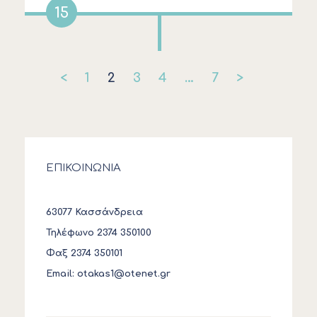
15
<
1
2
3
4
…
7
>
ΕΠΙΚΟΙΝΩΝΙΑ
63077 Κασσάνδρεια
Τηλέφωνο 2374 350100
Φαξ 2374 350101
Email:
otakas1@otenet.gr