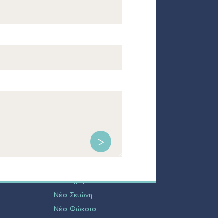
ΔΗΜΟΤΙΚΑ ΔΙΑΜΕΡΙΣΜΑΤΑ
Κασσάνδρεια
Άφυτος
Καλάνδρα
Καλλιθέα
Πευκοχώρι
Νέα Σκιώνη
Νέα Φώκαια