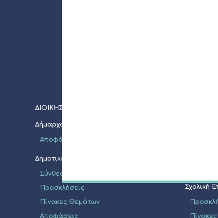
ΔΙΟΙΚΗΣΗ
ΝΠΔΔ
Δήμαρχος
Σχολική 
Αποφάσεις
Προσκλ
Πίνακες
Δημοτικό Συμβούλιο
Διακηρύ
Σύνθεση
Σχολική 
Προσκλήσεις
Πίνακες Θεμάτων
Προσκλ
Αποφάσεις
Πίνακες