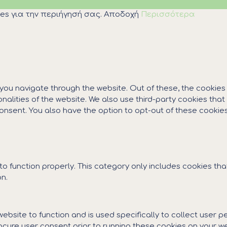
es για την περιήγησή σας.
Αποδοχή
Περισσότερα
 you navigate through the website. Out of these, the cookie
ionalities of the website. We also use third-party cookies th
 consent. You also have the option to opt-out of these cooki
o function properly. This category only includes cookies that
n.
website to function and is used specifically to collect user
cure user consent prior to running these cookies on your we