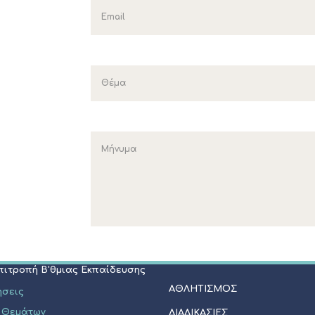
ΠΟΛΙΤΙΣΜΟΣ
Επιτροπή Α'θμιας Εκπαίδευσης
Μνημεία - Αξιοθέατα
Φεστιβάλ Κασσάνδρας
ήσεις
Πολιτιστικοί Σύλλογοι
 Θεμάτων
Εκκλησίες - Ξωκλήσια
ξεις - Ανακοινώσεις
Events
Επιτροπή Β'θμιας Εκπαίδευσης
ΑΘΛΗΤΙΣΜΟΣ
ήσεις
 Θεμάτων
ΔΙΑΔΙΚΑΣΙΕΣ