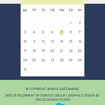
ΔΕ
ΤΡ
ΤΕ
ΠΕ
ΠΑ
ΣΑ
ΚΥ
1
2
3
4
5
6
7
8
9
10
11
12
13
14
15
16
17
18
19
20
21
22
23
24
25
26
27
28
29
30
31
© COPYRIGHT ΔΗΜΟΣ ΚΑΣΣΑΝΔΡΑΣ
WEB DEVELOPMENT BY EGRITOS GROUP
|
GRAPHICS DESIGN BY
CIRCUS DESIGN STUDIO