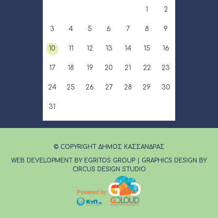
1
2
3
4
5
6
7
8
9
10
11
12
13
14
15
16
17
18
19
20
21
22
23
24
25
26
27
28
29
30
31
© COPYRIGHT ΔΗΜΟΣ ΚΑΣΣΑΝΔΡΑΣ
WEB DEVELOPMENT BY EGRITOS GROUP
|
GRAPHICS DESIGN BY
CIRCUS DESIGN STUDIO