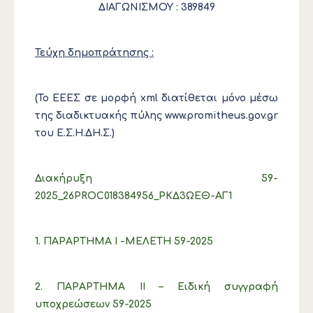
ΔΙΑΓΩΝΙΣΜΟΥ : 389849
Τεύχη δημοπράτησης :
(Το ΕΕΕΣ σε μορφή xml διατίθεται μόνο μέσω
της διαδικτυακής πύλης www.promitheus.gov.gr
του Ε.Σ.Η.ΔΗ.Σ.)
Διακήρυξη 59-
2025_26PROC018384956_ΡΚΔ3ΩΕΘ-ΑΓ1
1. ΠΑΡΑΡΤΗΜΑ Ι -ΜΕΛΕΤΗ 59-2025
2. ΠΑΡΑΡΤΗΜΑ ΙI – Ειδική συγγραφή
υποχρεώσεων 59-2025