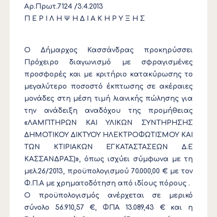
Αρ.Πρωτ.7124 /3.4.2013
Π Ε Ρ Ι Λ Η Ψ Η Δ Ι Α Κ Η Ρ Υ Ξ Η Σ
O Δήμαρχος Κασσάνδρας προκηρύσσει
Πρόχειρο διαγωνισμό με σφραγισμένες
προσφορές και με κριτήριο κατακύρωσης το
μεγαλύτερο ποσοστό έκπτωσης σε ακέραιες
μονάδες στη μέση τιμή λιανικής πώλησης για
την ανάδειξη αναδόχου της προμήθειας
«ΛΑΜΠΤΗΡΩΝ ΚΑΙ ΥΛΙΚΩΝ ΣΥΝΤΗΡΗΣΗΣ
ΔΗΜΟΤΙΚΟΥ ΔΙΚΤΥΟΥ ΗΛΕΚΤΡΟΦΩΤΙΣΜΟΥ ΚΑΙ
ΤΩΝ ΚΤΙΡΙΑΚΩΝ ΕΓΚΑΤΑΣΤΑΣΕΩΝ Δ.Ε
ΚΑΣΣΑΝΔΡΑΣ)», όπως ισχύει σύμφωνα με τη
μελ.26/2013, προϋπολογισμού 70.000,00 € με τον
Φ.Π.Α με χρηματοδότηση από ιδίους πόρους .
Ο προϋπολογισμός ανέρχεται σε μερικό
σύνολο 56.910,57 €, ΦΠΑ 13.089,43 € και η