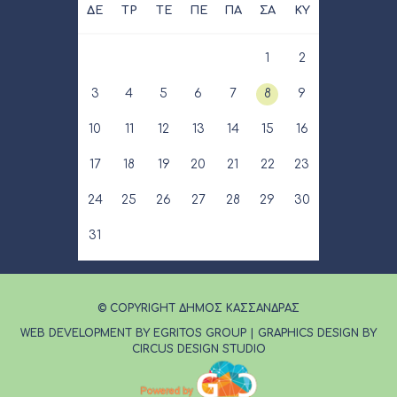
ΔΕ
ΤΡ
ΤΕ
ΠΕ
ΠΑ
ΣΑ
ΚΥ
1
2
3
4
5
6
7
8
9
10
11
12
13
14
15
16
17
18
19
20
21
22
23
24
25
26
27
28
29
30
31
© COPYRIGHT ΔΗΜΟΣ ΚΑΣΣΑΝΔΡΑΣ
WEB DEVELOPMENT BY EGRITOS GROUP
|
GRAPHICS DESIGN BY
CIRCUS DESIGN STUDIO