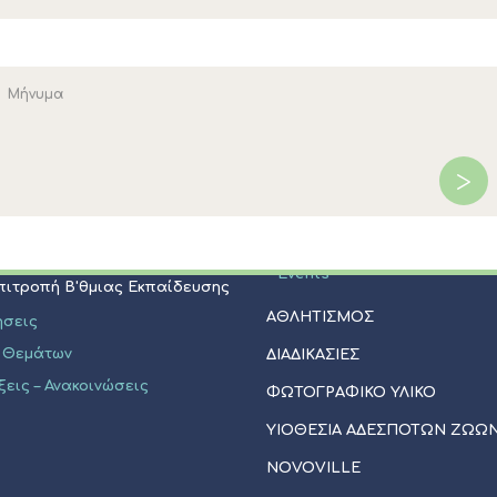
ΠΟΛΙΤΙΣΜΟΣ
Επιτροπή Α'θμιας Εκπαίδευσης
Μνημεία - Αξιοθέατα
Φεστιβάλ Κασσάνδρας
ήσεις
Πολιτιστικοί Σύλλογοι
 Θεμάτων
Εκκλησίες - Ξωκλήσια
ξεις - Ανακοινώσεις
Events
Επιτροπή Β'θμιας Εκπαίδευσης
ΑΘΛΗΤΙΣΜΟΣ
ήσεις
 Θεμάτων
ΔΙΑΔΙΚΑΣΙΕΣ
ξεις – Ανακοινώσεις
ΦΩΤΟΓΡΑΦΙΚΟ ΥΛΙΚΟ
ΥΙΟΘΕΣΊΑ ΑΔΈΣΠΟΤΩΝ ΖΏΩ
NOVOVILLE