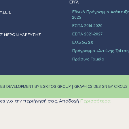
ΈΡΓΑ
Εθνικό Πρόγραμμα Ανάπτυξη
ΥΣΕΙΣ
2025
ΕΣΠΑ 2014-2020
ΕΣΠΑ 2021-2027
ΙΣ ΝΕΡΩΝ ΥΔΡΕΥΣΗΣ
Ελλάδα 2.0
Πρόγραμμα «Αντώνης Τρίτση
Πράσινο Ταμείο
EB DEVELOPMENT BY EGRITOS GROUP
|
GRAPHICS DESIGN BY CIRCUS
es για την περιήγησή σας.
Αποδοχή
Περισσότερα