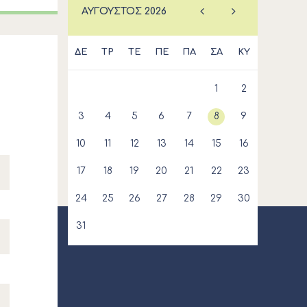
ΑΎΓΟΥΣΤΟΣ
2026
ΔΕ
ΤΡ
ΤΕ
ΠΕ
ΠΑ
ΣΑ
ΚΥ
1
2
3
4
5
6
7
8
9
10
11
12
13
14
15
16
17
18
19
20
21
22
23
24
25
26
27
28
29
30
31