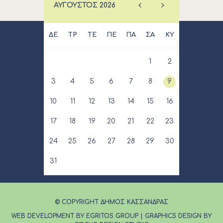
ΑΎΓΟΥΣΤΟΣ
2026
ΔΕ
ΤΡ
ΤΕ
ΠΕ
ΠΑ
ΣΑ
ΚΥ
1
2
3
4
5
6
7
8
9
10
11
12
13
14
15
16
17
18
19
20
21
22
23
24
25
26
27
28
29
30
31
© COPYRIGHT ΔΗΜΟΣ ΚΑΣΣΑΝΔΡΑΣ
WEB DEVELOPMENT BY EGRITOS GROUP
|
GRAPHICS DESIGN BY