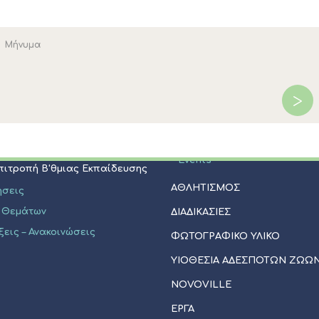
ΠΟΛΙΤΙΣΜΟΣ
Επιτροπή Α'θμιας Εκπαίδευσης
Μνημεία - Αξιοθέατα
Φεστιβάλ Κασσάνδρας
ήσεις
Πολιτιστικοί Σύλλογοι
 Θεμάτων
Εκκλησίες - Ξωκλήσια
ξεις - Ανακοινώσεις
Events
Επιτροπή Β'θμιας Εκπαίδευσης
ΑΘΛΗΤΙΣΜΟΣ
ήσεις
 Θεμάτων
ΔΙΑΔΙΚΑΣΙΕΣ
ξεις – Ανακοινώσεις
ΦΩΤΟΓΡΑΦΙΚΟ ΥΛΙΚΟ
ΥΙΟΘΕΣΊΑ ΑΔΈΣΠΟΤΩΝ ΖΏΩ
NOVOVILLE
ΈΡΓΑ