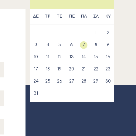
ΔΕ
ΤΡ
ΤΕ
ΠΕ
ΠΑ
ΣΑ
ΚΥ
1
2
3
4
5
6
7
8
9
10
11
12
13
14
15
16
17
18
19
20
21
22
23
24
25
26
27
28
29
30
31