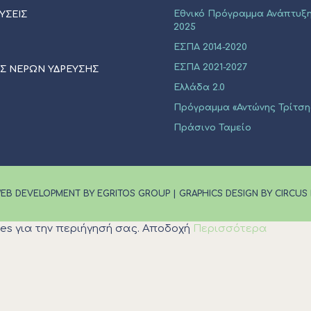
Εθνικό Πρόγραμμα Ανάπτυξη
ΥΣΕΙΣ
2025
ΕΣΠΑ 2014-2020
ΕΣΠΑ 2021-2027
ΙΣ ΝΕΡΩΝ ΥΔΡΕΥΣΗΣ
Ελλάδα 2.0
Πρόγραμμα «Αντώνης Τρίτση
Πράσινο Ταμείο
EB DEVELOPMENT BY EGRITOS GROUP
|
GRAPHICS DESIGN BY CIRCUS
es για την περιήγησή σας.
Αποδοχή
Περισσότερα