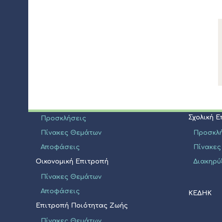
ΔΙΟΙΚΗΣΗ
ΝΠΔΔ
Δήμαρχος
Σχολική 
Αποφάσεις
Προσκλ
Πίνακες
Δημοτικό Συμβούλιο
Διακηρύ
Σύνθεση
Σχολική 
Προσκλήσεις
Πίνακες Θεμάτων
Προσκλ
Αποφάσεις
Πίνακες
Οικονομική Επιτροπή
Διακηρύ
Πίνακες Θεμάτων
Αποφάσεις
ΚΕΔΗΚ
Επιτροπή Ποιότητας Ζωής
Πίνακες Θεμάτων