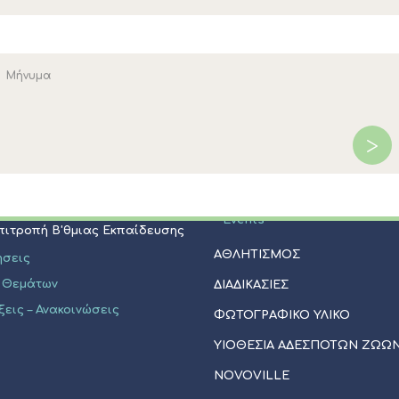
ΠΟΛΙΤΙΣΜΟΣ
Επιτροπή Α'θμιας Εκπαίδευσης
Μνημεία - Αξιοθέατα
Φεστιβάλ Κασσάνδρας
ήσεις
Πολιτιστικοί Σύλλογοι
 Θεμάτων
Εκκλησίες - Ξωκλήσια
ξεις - Ανακοινώσεις
Events
Επιτροπή Β'θμιας Εκπαίδευσης
ΑΘΛΗΤΙΣΜΟΣ
ήσεις
 Θεμάτων
ΔΙΑΔΙΚΑΣΙΕΣ
ξεις – Ανακοινώσεις
ΦΩΤΟΓΡΑΦΙΚΟ ΥΛΙΚΟ
ΥΙΟΘΕΣΊΑ ΑΔΈΣΠΟΤΩΝ ΖΏΩ
NOVOVILLE