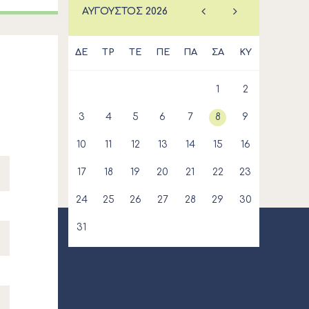
ΑΎΓΟΥΣΤΟΣ
2026
ΔΕ
ΤΡ
ΤΕ
ΠΕ
ΠΑ
ΣΑ
ΚΥ
1
2
3
4
5
6
7
8
9
10
11
12
13
14
15
16
17
18
19
20
21
22
23
24
25
26
27
28
29
30
31