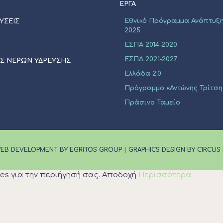
ΈΡΓΑ
Εθνικό Πρόγραμμα Ανάπτυξη
ΥΣΕΙΣ
2025
ΕΣΠΑ 2014-2020
ΕΣΠΑ 2021-2027
ΙΣ ΝΕΡΩΝ ΥΔΡΕΥΣΗΣ
Ελλάδα 2.0
Πρόγραμμα «Αντώνης Τρίτση
Πράσινο Ταμείο
EB DEVELOPMENT BY EGRITOS GROUP
|
GRAPHICS DESIGN BY CIRCUS
es για την περιήγησή σας.
Αποδοχή
Περισσότερα