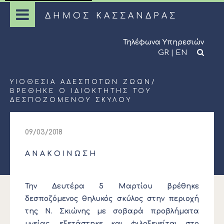
ΔΗΜΟΣ ΚΑΣΣΑΝΔΡΑΣ
Τηλέφωνα Υπηρεσιών
GR
|
EN
ΥΙΟΘΕΣΊΑ ΑΔΈΣΠΟΤΩΝ ΖΏΩΝ
/
ΒΡΕΘΗΚΕ Ο ΙΔΙΟΚΤΗΤΗΣ ΤΟΥ
ΔΕΣΠΟΖΟΜΕΝΟΥ ΣΚΥΛΟΥ
09/03/2018
Α Ν Α Κ Ο Ι Ν Ω Σ Η
Την Δευτέρα 5 Μαρτίου βρέθηκε
δεσποζόμενος θηλυκός σκύλος στην περιοχή
της Ν. Σκιώνης με σοβαρά προβλήματα
υγείας, εξετάστηκε και φιλοξενείται στο