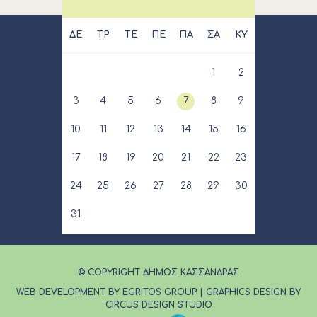
ΔΕ
ΤΡ
ΤΕ
ΠΕ
ΠΑ
ΣΑ
ΚΥ
1
2
3
4
5
6
7
8
9
10
11
12
13
14
15
16
17
18
19
20
21
22
23
24
25
26
27
28
29
30
31
© COPYRIGHT ΔΗΜΟΣ ΚΑΣΣΑΝΔΡΑΣ
WEB DEVELOPMENT BY EGRITOS GROUP
|
GRAPHICS DESIGN BY
CIRCUS DESIGN STUDIO