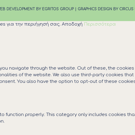
EB DEVELOPMENT BY EGRITOS GROUP
|
GRAPHICS DESIGN BY CIRCUS
es για την περιήγησή σας.
Αποδοχή
Περισσότερα
 you navigate through the website. Out of these, the cookie
ionalities of the website. We also use third-party cookies th
 consent. You also have the option to opt-out of these cooki
o function properly. This category only includes cookies that
n.