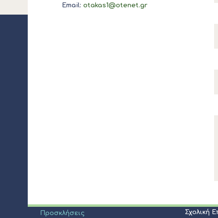
Email:
otakas1@otenet.gr
ΔΙΟΙΚΗΣΗ
ΝΠΔΔ
Δήμαρχος
Σχολική 
Αποφάσεις
Προσκλ
Πίνακες
Δημοτικό Συμβούλιο
Διακηρύ
Σύνθεση
Σχολική 
Προσκλήσεις