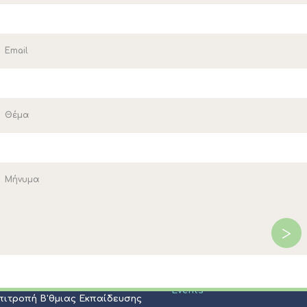
ΠΟΛΙΤΙΣΜΟΣ
Επιτροπή Α'θμιας Εκπαίδευσης
Μνημεία - Αξιοθέατα
Φεστιβάλ Κασσάνδρας
ήσεις
Πολιτιστικοί Σύλλογοι
 Θεμάτων
Εκκλησίες - Ξωκλήσια
ξεις - Ανακοινώσεις
Events
Επιτροπή Β'θμιας Εκπαίδευσης