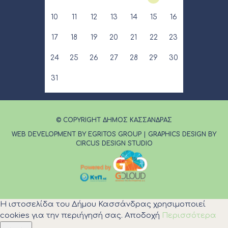
10
11
12
13
14
15
16
17
18
19
20
21
22
23
24
25
26
27
28
29
30
31
© COPYRIGHT ΔΗΜΟΣ ΚΑΣΣΑΝΔΡΑΣ
WEB DEVELOPMENT BY EGRITOS GROUP
|
GRAPHICS DESIGN BY
CIRCUS DESIGN STUDIO
Η ιστοσελίδα του Δήμου Κασσάνδρας χρησιμοποιεί
cookies για την περιήγησή σας.
Αποδοχή
Περισσότερα