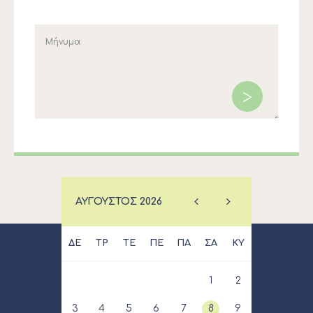
ΑΎΓΟΥΣΤΟΣ
2026
ΔΕ
ΤΡ
ΤΕ
ΠΕ
ΠΑ
ΣΑ
ΚΥ
1
2
3
4
5
6
7
8
9