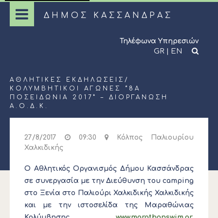
ΔΗΜΟΣ ΚΑΣΣΑΝΔΡΑΣ
Τηλέφωνα Υπηρεσιών
GR
|
EN
ΑΘΛΗΤΙΚΈΣ ΕΚΔΗΛΏΣΕΙΣ
/
ΚΟΛΥΜΒΗΤΙΚΟΊ ΑΓΏΝΕΣ “8Α
ΠΟΣΕΙΔΏΝΙΑ 2017” – ΔΙΟΡΓΆΝΩΣΗ
Α.Ο.Δ.Κ.
27/8/2017
09:30
Κόλπος Παλιουρίου
Χαλκιδικής
Ο Αθλητικός Οργανισμός Δήμου Κασσάνδρας
σε συνεργασία με την Διεύθυνση του camping
στο Ξενία στο Παλιούρι Χαλκιδικής Χαλκιδικής
και με την ιστοσελίδα της Μαραθώνιας
Κολύμβησης
www.marathonswim.gr
,