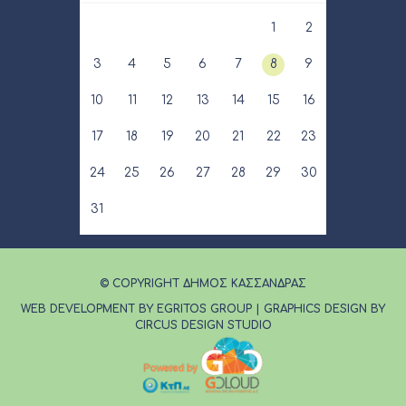
1
2
3
4
5
6
7
8
9
10
11
12
13
14
15
16
17
18
19
20
21
22
23
24
25
26
27
28
29
30
31
© COPYRIGHT ΔΗΜΟΣ ΚΑΣΣΑΝΔΡΑΣ
WEB DEVELOPMENT BY EGRITOS GROUP
|
GRAPHICS DESIGN BY
CIRCUS DESIGN STUDIO