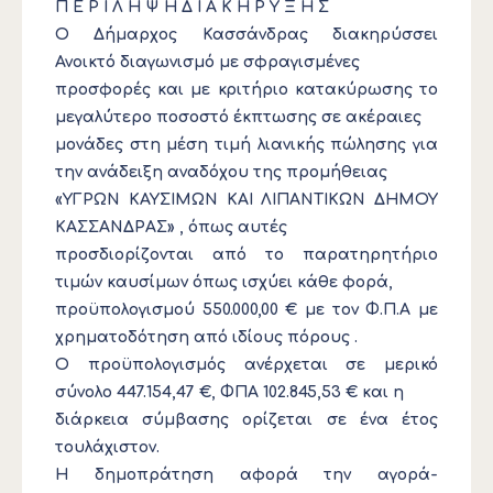
Π Ε Ρ Ι Λ Η Ψ Η Δ Ι Α Κ Η Ρ Υ Ξ Η Σ
O Δήμαρχος Κασσάνδρας διακηρύσσει
Ανοικτό διαγωνισμό με σφραγισμένες
προσφορές και με κριτήριο κατακύρωσης το
μεγαλύτερο ποσοστό έκπτωσης σε ακέραιες
μονάδες στη μέση τιμή λιανικής πώλησης για
την ανάδειξη αναδόχου της προμήθειας
«ΥΓΡΩΝ ΚΑΥΣΙΜΩΝ ΚΑΙ ΛΙΠΑΝΤΙΚΩΝ ΔΗΜΟΥ
ΚΑΣΣΑΝΔΡΑΣ» , όπως αυτές
προσδιορίζονται από το παρατηρητήριο
τιμών καυσίμων όπως ισχύει κάθε φορά,
προϋπολογισμού 550.000,00 € με τον Φ.Π.Α με
χρηματοδότηση από ιδίους πόρους .
Ο προϋπολογισμός ανέρχεται σε μερικό
σύνολο 447.154,47 €, ΦΠΑ 102.845,53 € και η
διάρκεια σύμβασης ορίζεται σε ένα έτος
τουλάχιστον.
Η δημοπράτηση αφορά την αγορά-