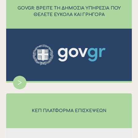
GOVGR: ΒΡΕΊΤΕ ΤΗ ΔΗΜΌΣΙΑ ΥΠΗΡΕΣΊΑ ΠΟΥ
ΘΈΛΕΤΕ ΕΎΚΟΛΑ ΚΑΙ ΓΡΉΓΟΡΑ
>
ΚΕΠ ΠΛΑΤΦΌΡΜΑ ΕΠΙΣΚΈΨΕΩΝ