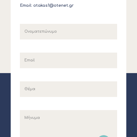
Email:
otakas1@otenet.gr